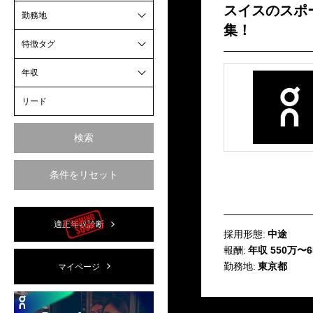
スイスのスポ
勤務地
集！
特徴タグ
年収
検索
条件をリセット
適正年収診断
採用形態:
中途
報酬:
年収 550万〜6
勤務地:
東京都
マイページ