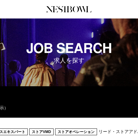
JOURNAL
COLLABORATION
SERV
JOB SEARCH
インタビュー
コラボ募集一覧
初めて
エデュケーション
コラボ募集記事
Q&A
求人を探す
ニュース＆イベント
コラボ実績案内
企業担
データ
企業ロ
表示）
リード・ストアアド
スエキスパート
ストアVMD
ストアオペレーション