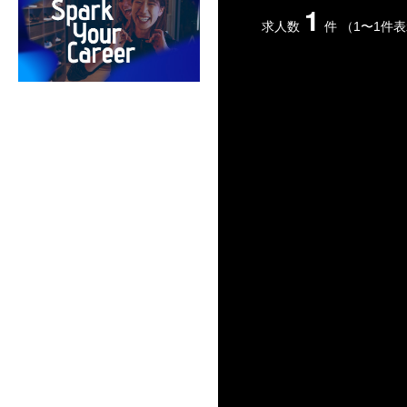
1
求人数
件
（1〜1件