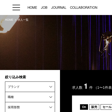
HOME
JOB
JOURNAL
COLLABORATION
HOME
求人一覧
HOME
JOB
求人検索
新着求人
ブランド一覧
絞り込み検索
プライバシーポリシー
利用規約
運営会社
1
ブランド
求人数
件
（1〜1件
職種
On
販売
セール
採用形態