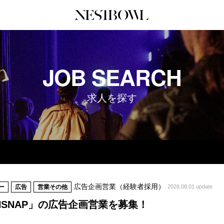
JOURNAL
COLLABORATION
SERV
JOB SEARCH
インタビュー
コラボ募集一覧
初めて
エデュケーション
コラボ募集記事
Q&A
求人を探す
ニュース＆イベント
コラボ実績案内
企業担
データ
企業ロ
広告企画営業（経験者採用）
ー
広告
営業その他
2026.08.01 update
NSNAP」の広告企画営業を募集！