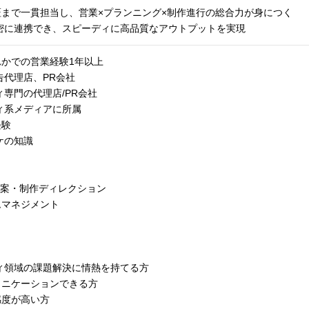
まで一貫担当し、営業×プランニング×制作進行の総合力が身につく
密に連携でき、スピーディに高品質なアウトプットを実現
れかでの営業経験1年以上
告代理店、PR会社
ィ専門の代理店/PR会社
ィ系メディアに所属
経験
ケの知識
グ提案・制作ディレクション
ムマネジメント
ィ領域の課題解決に情熱を持てる方
ュニケーションできる方
感度が高い方