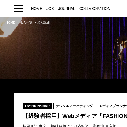
HOME
JOB
JOURNAL
COLLABORATION
HOME
求人一覧
求人詳細
HOME
JOB
求人検索
新着求人
ブランド一覧
プライバシーポリシー
利用規約
運営会社
FASHIONSNAP
デジタルマーケティング
メディアプランナ
【経験者採用】Webメディア「FASHIO
採用形態:
中途
報酬:
経験により応相談
勤務地:
東京都