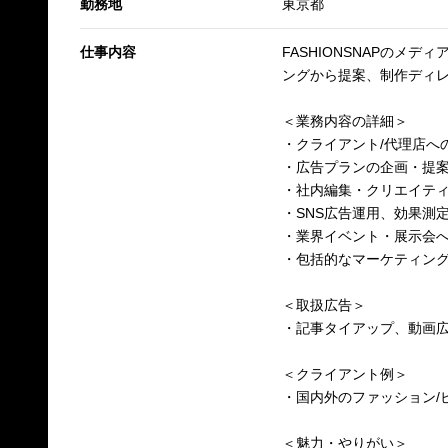
勤務地
東京都
仕事内容
FASHIONSNAPの
ングから提案、制作ディ
＜業務内容の詳細＞
・クライアント/代理店へ
・広告プランの企画・提案
・社内編集・クリエイテ
・SNS広告運用、効果測
・業界イベント・展示会
・包括的なマーケティン
＜取扱広告＞
・記事タイアップ、動画広
＜クライアント例＞
・国内外のファッション/
＜魅力・やりがい＞