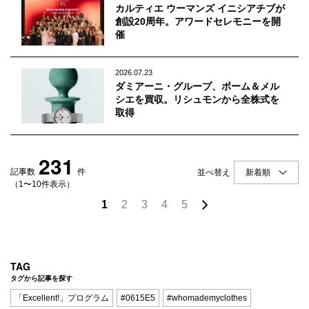
カルティエ ウーマンズ イニシアチブが
創設20周年。アワードセレモニーを開
催
2026.07.23
ダミアーニ・グループ、ボーム＆メル
シエを買収。リシュモンから全株式を
取得
231
記事数
件
並べ替え
（1〜10件表示）
1
2
3
4
5
TAG
タグから記事を探す
「Excellent!」プログラム
#0615E5
#whomademyclothes