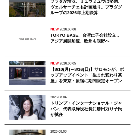
Q&A
プラダが増収、ミュウミュウは堅調、
会員登録
ヴェルサーチェも計画通り。プラダグ
企業担当の方へ
ループの2026年上期決算
企業ログイン
NEW
2026.08.06
TOKYO BASE、台湾に子会社設立 。
アジア展開加速、欧州も視野へ
プライバシーポリシー
利用規約
NEW
2026.08.05
運営会社
【8/10(月)～8/16(日)】サロモンが、ポ
ップアップイベント「生まれ変わり茶
屋」を東京・原宿に期間限定オープン
2026.08.04
トリンプ・インターナショナル・ジャ
パン、代表取締役社長に勝田万り子氏
が就任
2026.08.03