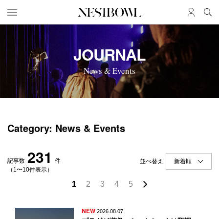
HOME
JOB
JOURNAL
求人検索
News & Events
新着求人
ブランド一覧
JOURNAL
COLLABORATION
Category: News & Events
インタビュー
コラボ募集一覧
エデュケーション
コラボ募集記事
231
ニュース＆イベント
コラボ実績案内
記事数
件
並べ替え
データ
（1〜10件表示）
1
2
3
4
5
SERVICE
MEMBER
初めての方へ
ログイン
NEW
2026.08.07