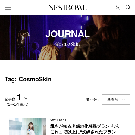
HOME
JOB
JOURNAL
求人検索
CosmoSkin
新着求人
ブランド一覧
JOURNAL
COLLABORATION
Tag: CosmoSkin
インタビュー
コラボ募集一覧
エデュケーション
コラボ募集記事
1
ニュース＆イベント
コラボ実績案内
記事数
件
並べ替え
データ
（1〜1件表示）
SERVICE
MEMBER
2023.10.11
誰もが知る老舗の化粧品ブランドが、
初めての方へ
ログイン
これまで以上に“洗練されたブラン