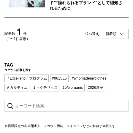
Q&A
会員登録
ド”“憧れられるブランド”として認知さ
れるために
企業担当の方へ
企業ログイン
1
記事数
件
並べ替え
（1〜1件表示）
プライバシーポリシー
利用規約
TAG
運営会社
タグから記事を探す
「Excellent!」プログラム
#0615E5
#whomademyclothes
＃カルティエ
１－クテリクス
15/e organic
2026新卒
会員様限定の非公開求人、スカウト機能、マイページなどの特典が満載です。