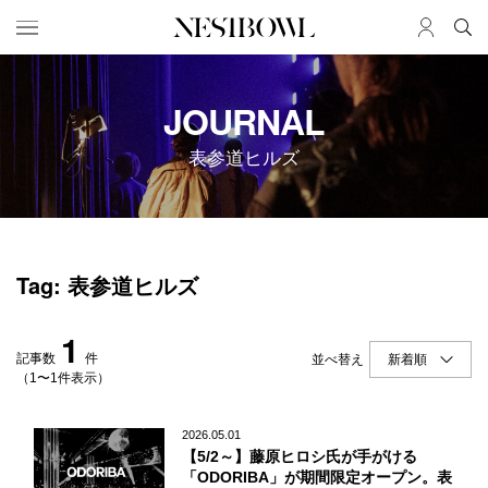
HOME
JOB
JOURNAL
求人検索
表参道ヒルズ
新着求人
ブランド一覧
JOURNAL
COLLABORATION
Tag: 表参道ヒルズ
インタビュー
コラボ募集一覧
エデュケーション
コラボ募集記事
1
ニュース＆イベント
コラボ実績案内
記事数
件
並べ替え
データ
（1〜1件表示）
SERVICE
MEMBER
2026.05.01
【5/2～】藤原ヒロシ氏が手がける
初めての方へ
ログイン
「ODORIBA」が期間限定オープン。表