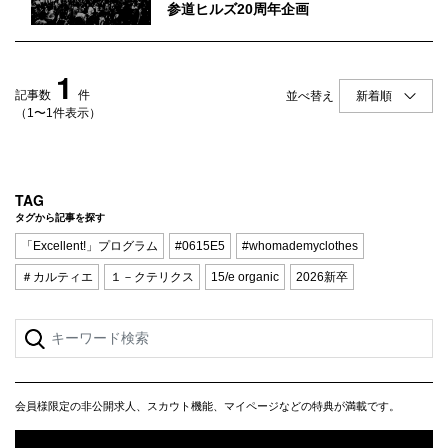
Q&A
会員登録
参道ヒルズ20周年企画
企業担当の方へ
企業ログイン
1
記事数
件
並べ替え
（1〜1件表示）
プライバシーポリシー
利用規約
TAG
タグから記事を探す
運営会社
「Excellent!」プログラム
#0615E5
#whomademyclothes
＃カルティエ
１－クテリクス
15/e organic
2026新卒
会員様限定の非公開求人、スカウト機能、マイページなどの特典が満載です。