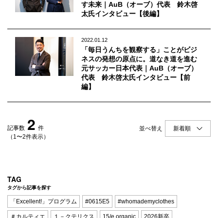
Q&A
会員登録
す未来｜AuB（オーブ）代表 鈴木啓
太氏インタビュー【後編】
企業担当の方へ
企業ログイン
2022.01.12
「毎日うんちを観察する」ことがビジ
ネスの発想の原点に。道なき道を進む
元サッカー日本代表｜AuB（オーブ）
代表 鈴木啓太氏インタビュー【前
プライバシーポリシー
編】
利用規約
運営会社
2
記事数
件
並べ替え
（1〜2件表示）
TAG
タグから記事を探す
「Excellent!」プログラム
#0615E5
#whomademyclothes
＃カルティエ
１－クテリクス
15/e organic
2026新卒