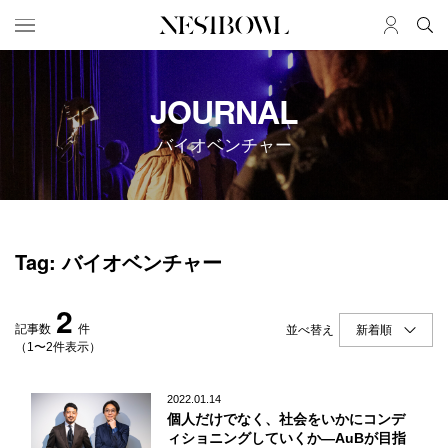
HOME
JOB
JOURNAL
求人検索
バイオベンチャー
新着求人
ブランド一覧
JOURNAL
COLLABORATION
Tag: バイオベンチャー
インタビュー
コラボ募集一覧
エデュケーション
コラボ募集記事
2
ニュース＆イベント
コラボ実績案内
記事数
件
並べ替え
データ
（1〜2件表示）
SERVICE
MEMBER
2022.01.14
個人だけでなく、社会をいかにコンデ
初めての方へ
ログイン
ィショニングしていくか―AuBが目指