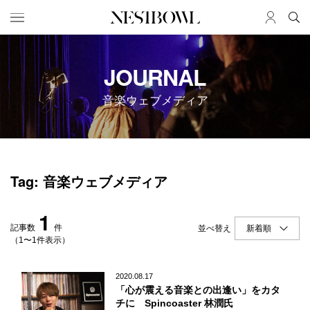
HOME
JOB
JOURNAL
求人検索
音楽ウェブメディア
新着求人
ブランド一覧
JOURNAL
COLLABORATION
Tag: 音楽ウェブメディア
インタビュー
コラボ募集一覧
エデュケーション
コラボ募集記事
1
ニュース＆イベント
コラボ実績案内
記事数
件
並べ替え
データ
（1〜1件表示）
SERVICE
MEMBER
2020.08.17
「心が震える音楽との出逢い」をカタ
初めての方へ
ログイン
チに Spincoaster 林潤氏