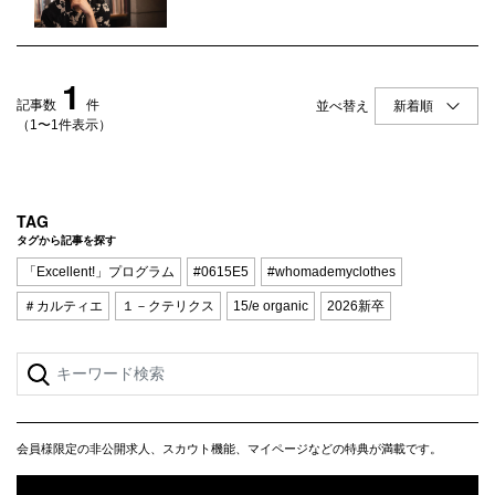
Q&A
会員登録
企業担当の方へ
企業ログイン
1
記事数
件
並べ替え
（1〜1件表示）
プライバシーポリシー
利用規約
TAG
タグから記事を探す
運営会社
「Excellent!」プログラム
#0615E5
#whomademyclothes
＃カルティエ
１－クテリクス
15/e organic
2026新卒
会員様限定の非公開求人、スカウト機能、マイページなどの特典が満載です。