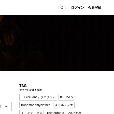
ログイン
会員登録
ICE
MEMBER
の方へ
ログイン
会員登録
当の方へ
グイン
TAG
タグから記事を探す
「Excellent!」プログラム
#0615E5
#whomademyclothes
＃カルティエ
１－クテリクス
15/e organic
2026新卒