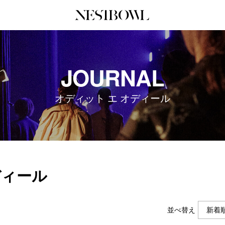
JOURNAL
COLLABORATION
SERV
JOURNAL
インタビュー
コラボ募集一覧
初めて
エデュケーション
コラボ募集記事
Q&A
オディット エ オディール
ニュース＆イベント
コラボ実績案内
企業担
データ
企業ロ
ディール
並べ替え