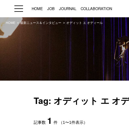
HOME
JOB
JOURNAL
COLLABORATION
HOME
最新ニュース＆インタビュー
オディット エ オディール
HOME
JOB
求人検索
新着求人
ブランド一覧
プライバシーポリシー
利用規約
運営会社
Tag: オディット エ オ
1
記事数
件
（1〜1件表示）