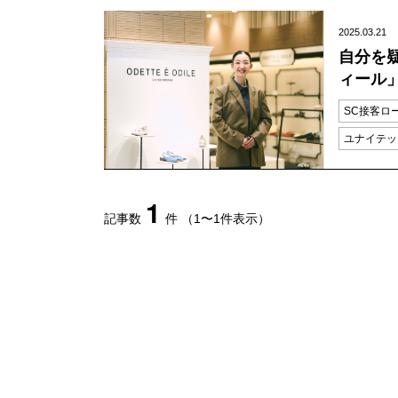
2025.03.21
自分を
ィール
SC接客ロ
ユナイテッ
1
記事数
件
（1〜1件表示）