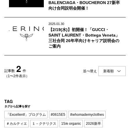
Q&A
会員登録
BALENCIAGA・BOUCHERON 27新卒
向け合同説明会開催！
企業担当の方へ
企業ログイン
2025.01.30
【2/19(水)】初開催！「GUCCI・
SAINT LAURENT・Bottega Veneta」
三社合同 26年卒向けキャリア説明会の
ご案内
プライバシーポリシー
利用規約
2
運営会社
記事数
件
並べ替え
（1〜2件表示）
TAG
タグから記事を探す
「Excellent!」プログラム
#0615E5
#whomademyclothes
＃カルティエ
１－クテリクス
15/e organic
2026新卒