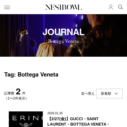
HOME
JOB
JOURNAL
求人検索
Bottega Veneta
新着求人
ブランド一覧
JOURNAL
COLLABORATION
Tag: Bottega Veneta
インタビュー
コラボ募集一覧
エデュケーション
コラボ募集記事
2
ニュース＆イベント
コラボ実績案内
記事数
件
並べ替え
データ
（1〜2件表示）
SERVICE
MEMBER
2026.01.26
【2/27(金)】GUCCI・SAINT
初めての方へ
ログイン
LAURENT・BOTTEGA VENETA・