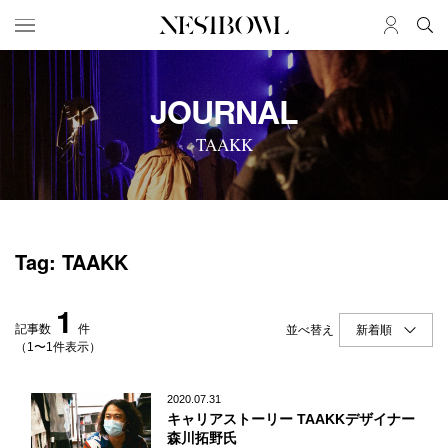
HOME
JOB
JOURNAL
求人検索
TAAKK
新着求人
ブランド一覧
JOURNAL
COLLABORATION
Tag: TAAKK
インタビュー
コラボ募集一覧
エデュケーション
コラボ募集記事
1
ニュース＆イベント
コラボ実績案内
記事数
件
並べ替え
データ
（1〜1件表示）
SERVICE
MEMBER
2020.07.31
キャリアストーリー TAAKKデザイナー
初めての方へ
ログイン
森川拓野氏