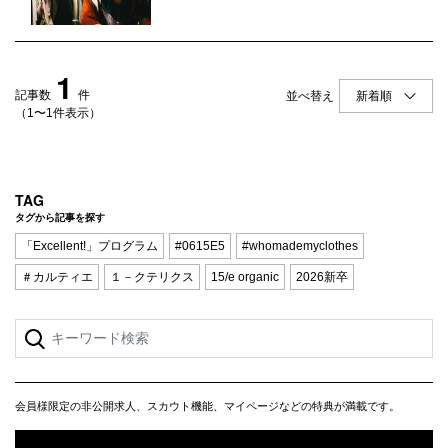
Q&A
会員登録
企業担当の方へ
企業ログイン
1
記事数
件
並べ替え
（1〜1件表示）
プライバシーポリシー
利用規約
TAG
タグから記事を探す
運営会社
「Excellent!」プログラム
#0615E5
#whomademyclothes
＃カルティエ
１－クテリクス
15/e organic
2026新卒
会員様限定の非公開求人、スカウト機能、マイページなどの特典が満載です。