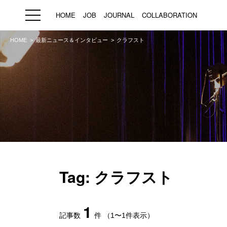
HOME
JOB
JOURNAL
COLLABORATION
HOME
最新ニュース＆インタビュー
クラフスト
HOME
JOB
求人検索
新着求人
ブランド一覧
プライバシーポリシー
利用規約
運営会社
Tag: クラフスト
1
記事数
件
（1〜1件表示）