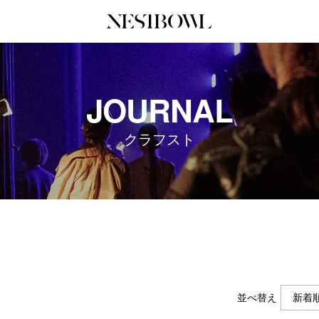
JOURNAL
COLLABORATION
SERV
JOURNAL
インタビュー
コラボ募集一覧
初めて
エデュケーション
コラボ募集記事
Q&A
クラフスト
ニュース＆イベント
コラボ実績案内
企業担
データ
企業ロ
並べ替え