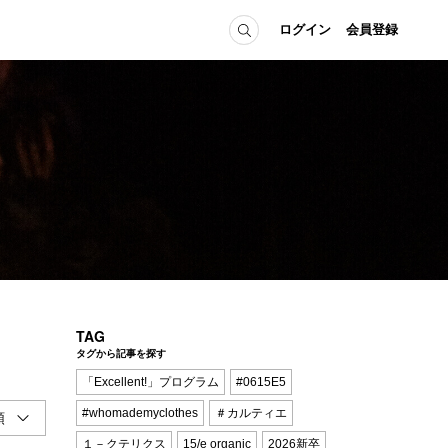
ログイン
会員登録
ICE
MEMBER
の方へ
ログイン
会員登録
当の方へ
グイン
TAG
タグから記事を探す
「Excellent!」プログラム
#0615E5
#whomademyclothes
＃カルティエ
１－クテリクス
15/e organic
2026新卒