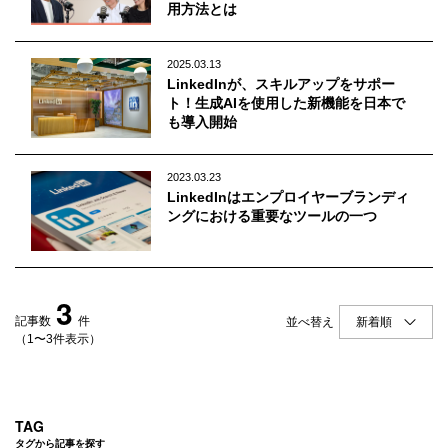
Q&A
会員登録
用方法とは
企業担当の方へ
企業ログイン
2025.03.13
LinkedInが、スキルアップをサポー
ト！生成AIを使用した新機能を日本で
も導入開始
プライバシーポリシー
2023.03.23
利用規約
LinkedInはエンプロイヤーブランディ
ングにおける重要なツールの一つ
運営会社
3
記事数
件
並べ替え
（1〜3件表示）
TAG
タグから記事を探す