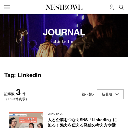
HOME
JOB
JOURNAL
求人検索
LinkedIn
新着求人
ブランド一覧
JOURNAL
COLLABORATION
Tag: LinkedIn
インタビュー
コラボ募集一覧
エデュケーション
コラボ募集記事
3
ニュース＆イベント
コラボ実績案内
記事数
件
並べ替え
データ
（1〜3件表示）
SERVICE
MEMBER
2025.12.25
人と企業をつなぐSNS「LinkedIn」に
初めての方へ
ログイン
迫る！魅力を伝える発信の考え方や活