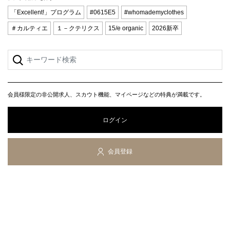
「Excellent!」プログラム
#0615E5
#whomademyclothes
＃カルティエ
１－クテリクス
15/e organic
2026新卒
会員様限定の非公開求人、スカウト機能、マイページなどの特典が満載です。
ログイン
会員登録