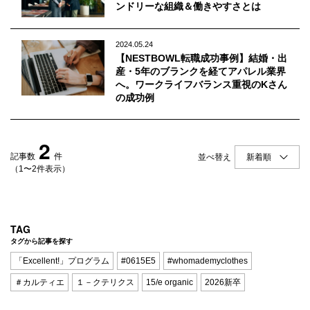
Q&A
会員登録
ンドリーな組織＆働きやすさとは
企業担当の方へ
企業ログイン
2024.05.24
【NESTBOWL転職成功事例】結婚・出
産・5年のブランクを経てアパレル業界
へ。ワークライフバランス重視のKさん
の成功例
プライバシーポリシー
利用規約
2
運営会社
記事数
件
並べ替え
（1〜2件表示）
TAG
タグから記事を探す
「Excellent!」プログラム
#0615E5
#whomademyclothes
＃カルティエ
１－クテリクス
15/e organic
2026新卒