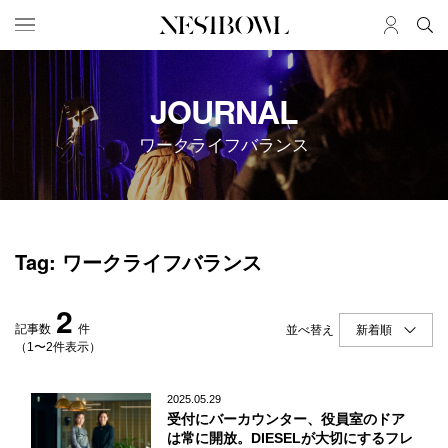
HOME
JOB
JOURNAL
求人検索
ワークライフバランス
新着求人
ブランド一覧
JOURNAL
COLLABORATION
Tag: ワークライフバランス
インタビュー
コラボ募集一覧
エデュケーション
コラボ募集記事
2
ニュース＆イベント
コラボ実績案内
記事数
件
並べ替え
データ
（1〜2件表示）
SERVICE
MEMBER
2025.05.29
受付にバーカウンター、役員室のドア
初めての方へ
ログイン
は常に開放。DIESELが大切にするフレ