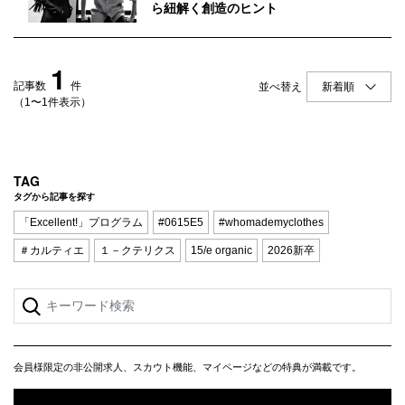
Q&A
会員登録
ら紐解く創造のヒント
企業担当の方へ
企業ログイン
1
記事数
件
並べ替え
（1〜1件表示）
プライバシーポリシー
利用規約
TAG
タグから記事を探す
運営会社
「Excellent!」プログラム
#0615E5
#whomademyclothes
＃カルティエ
１－クテリクス
15/e organic
2026新卒
会員様限定の非公開求人、スカウト機能、マイページなどの特典が満載です。