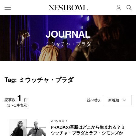
HOME
JOB
JOURNAL
求人検索
ミウッチャ・プラダ
新着求人
ブランド一覧
JOURNAL
COLLABORATION
Tag: ミウッチャ・プラダ
インタビュー
コラボ募集一覧
エデュケーション
コラボ募集記事
1
ニュース＆イベント
コラボ実績案内
記事数
件
並べ替え
データ
（1〜1件表示）
SERVICE
MEMBER
2025.03.07
PRADAの革新はどこから生まれる？ミ
初めての方へ
ログイン
ウッチャ・プラダとラフ・シモンズか