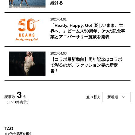
Q&A
会員登録
続ける
企業担当の方へ
企業ログイン
2026.04.01
「Ready, Happy, Go! 楽しいまま、世
界へ。」ビームス50周年、3つの記念事
業とアニバーサリー施策を発表
プライバシーポリシー
2023.04.03
利用規約
【コラボ最新動向】周年記念はコラボ
で彩るのが、ファッション界の新定
運営会社
番！
3
記事数
件
並べ替え
（1〜3件表示）
TAG
タグから記事を探す