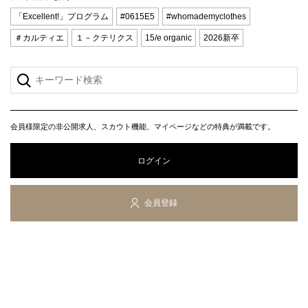
「Excellent!」プログラム
#0615E5
#whomademyclothes
＃カルティエ
１－クテリクス
15/e organic
2026新卒
会員様限定の非公開求人、スカウト機能、マイページなどの特典が満載です。
ログイン
会員登録