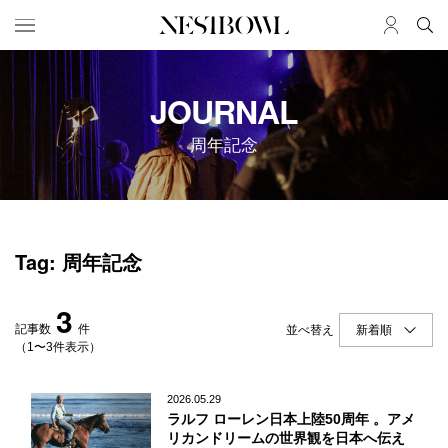
HOME
JOB
JOURNAL
求人検索
周年記念
新着求人
ブランド一覧
JOURNAL
COLLABORATION
Tag: 周年記念
インタビュー
コラボ募集一覧
エデュケーション
コラボ募集記事
3
ニュース＆イベント
コラボ実績案内
記事数
件
並べ替え
データ
（1〜3件表示）
SERVICE
MEMBER
2026.05.29
ラルフ ローレン日本上陸50周年 。アメ
初めての方へ
ログイン
リカンドリームの世界観を日本へ伝え