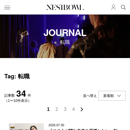
HOME
JOB
JOURNAL
求人検索
転職
新着求人
ブランド一覧
JOURNAL
COLLABORATION
Tag: 転職
インタビュー
コラボ募集一覧
エデュケーション
コラボ募集記事
34
ニュース＆イベント
コラボ実績案内
記事数
件
並べ替え
データ
（1〜10件表示）
1
2
3
4
SERVICE
MEMBER
初めての方へ
ログイン
2026.07.30