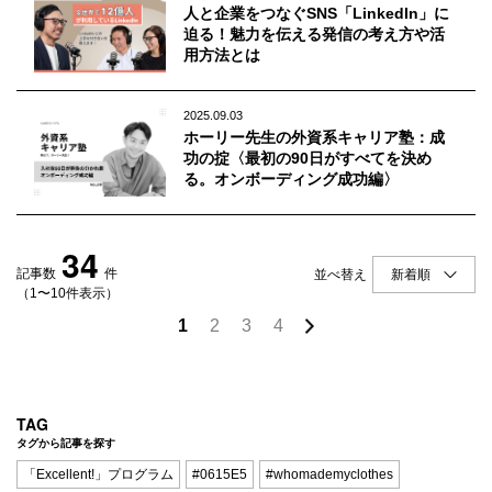
人と企業をつなぐSNS「LinkedIn」に
迫る！魅力を伝える発信の考え方や活
用方法とは
2025.09.03
ホーリー先生の外資系キャリア塾：成
功の掟〈最初の90日がすべてを決め
る。オンボーディング成功編〉
34
記事数
件
並べ替え
（1〜10件表示）
1
2
3
4
TAG
タグから記事を探す
「Excellent!」プログラム
#0615E5
#whomademyclothes