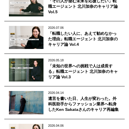
「その人が望む未来を応援したい」転
Q&A
会員登録
職エージェント 北川加奈のキャリア論
企業担当の方へ
Vol.5
企業ログイン
2026.07.06
「転職したい人に、あえて勧めなかっ
た理由」転職エージェント 北川加奈の
キャリア論 Vol.4
プライバシーポリシー
利用規約
2026.05.18
運営会社
「未知の世界への挑戦で人は成長す
る」転職エージェント 北川加奈のキャ
リア論 Vol.3
2026.04.14
遺言を書いた日、人生が変わった。外
科医助手からファッション業界へ転身
したKen Sakataさんのキャリア再編集
2026.04.06