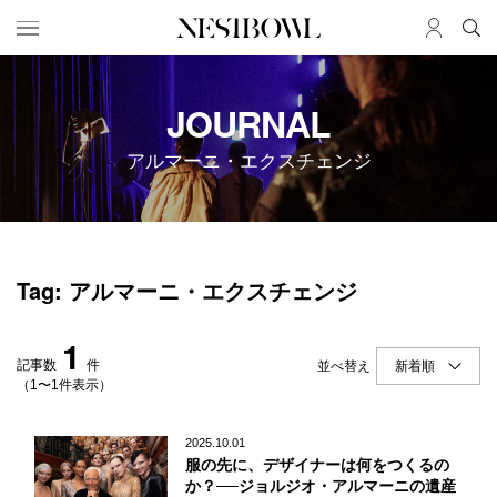
HOME
JOB
JOURNAL
求人検索
アルマーニ・エクスチェンジ
新着求人
ブランド一覧
JOURNAL
COLLABORATION
Tag: アルマーニ・エクスチェンジ
インタビュー
コラボ募集一覧
エデュケーション
コラボ募集記事
1
ニュース＆イベント
コラボ実績案内
記事数
件
並べ替え
データ
（1〜1件表示）
SERVICE
MEMBER
2025.10.01
服の先に、デザイナーは何をつくるの
初めての方へ
ログイン
か？──ジョルジオ・アルマーニの遺産