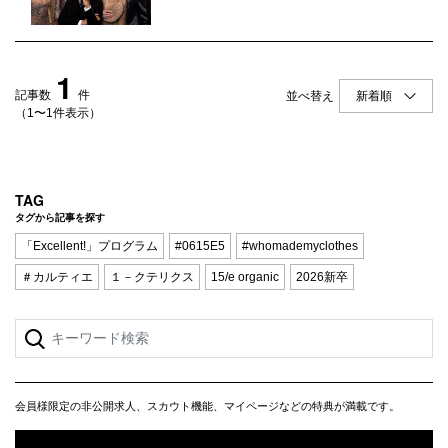
Q&A
会員登録
企業担当の方へ
企業ログイン
1
記事数
件
並べ替え
（1〜1件表示）
プライバシーポリシー
利用規約
TAG
タグから記事を探す
運営会社
「Excellent!」プログラム
#0615E5
#whomademyclothes
＃カルティエ
１－クテリクス
15/e organic
2026新卒
会員様限定の非公開求人、スカウト機能、マイページなどの特典が満載です。