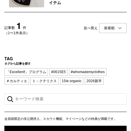
Q&A
会員登録
イテム
企業担当の方へ
企業ログイン
1
記事数
件
並べ替え
（1〜1件表示）
プライバシーポリシー
利用規約
TAG
タグから記事を探す
運営会社
「Excellent!」プログラム
#0615E5
#whomademyclothes
＃カルティエ
１－クテリクス
15/e organic
2026新卒
会員様限定の非公開求人、スカウト機能、マイページなどの特典が満載です。