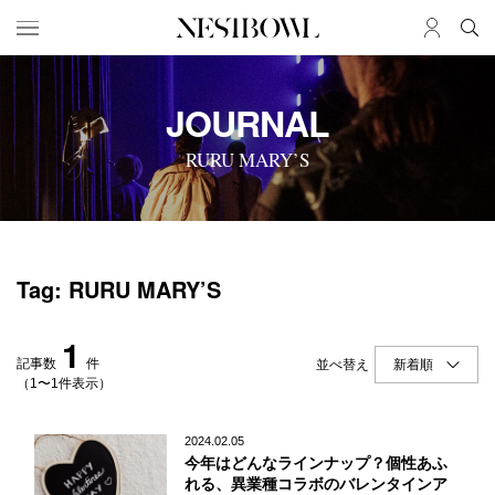
HOME
JOB
JOURNAL
求人検索
RURU MARY’S
新着求人
ブランド一覧
JOURNAL
COLLABORATION
Tag: RURU MARY’S
インタビュー
コラボ募集一覧
エデュケーション
コラボ募集記事
1
ニュース＆イベント
コラボ実績案内
記事数
件
並べ替え
データ
（1〜1件表示）
SERVICE
MEMBER
2024.02.05
今年はどんなラインナップ？個性あふ
初めての方へ
ログイン
れる、異業種コラボのバレンタインア