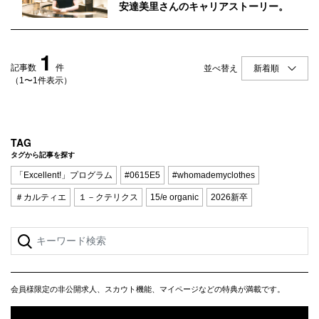
Q&A
会員登録
安達美里さんのキャリアストーリー。
企業担当の方へ
企業ログイン
1
記事数
件
並べ替え
（1〜1件表示）
プライバシーポリシー
利用規約
TAG
タグから記事を探す
運営会社
「Excellent!」プログラム
#0615E5
#whomademyclothes
＃カルティエ
１－クテリクス
15/e organic
2026新卒
会員様限定の非公開求人、スカウト機能、マイページなどの特典が満載です。