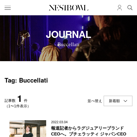
HOME
JOB
JOURNAL
求人検索
Buccellati
新着求人
ブランド一覧
JOURNAL
COLLABORATION
Tag: Buccellati
インタビュー
コラボ募集一覧
エデュケーション
コラボ募集記事
1
ニュース＆イベント
コラボ実績案内
記事数
件
並べ替え
データ
（1〜1件表示）
SERVICE
MEMBER
2022.03.04
報道記者からラグジュアリーブランド
初めての方へ
ログイン
CEOへ。ブチェラッティ ジャパンCEO