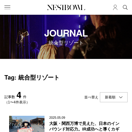
HOME
JOB
JOURNAL
求人検索
統合型リゾート
新着求人
ブランド一覧
JOURNAL
COLLABORATION
Tag: 統合型リゾート
インタビュー
コラボ募集一覧
エデュケーション
コラボ募集記事
4
ニュース＆イベント
コラボ実績案内
記事数
件
並べ替え
データ
（1〜4件表示）
SERVICE
MEMBER
2025.05.09
大阪・関西万博で見えた、日本のイン
初めての方へ
ログイン
バウンド対応力。IR成功へと導くカギ