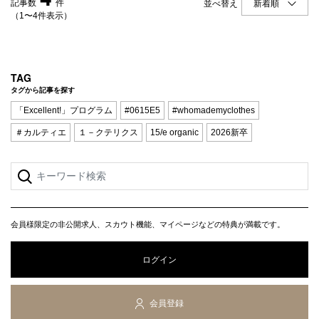
記事数
件
並べ替え
（1〜4件表示）
TAG
タグから記事を探す
「Excellent!」プログラム
#0615E5
#whomademyclothes
＃カルティエ
１－クテリクス
15/e organic
2026新卒
会員様限定の非公開求人、スカウト機能、マイページなどの特典が満載です。
ログイン
会員登録