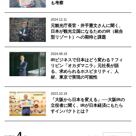
Q&A
会員登録
も考察
企業担当の方へ
企業ログイン
2024.12.11
元観光庁長官・井手憲文さんに聞く、
日本が観光立国になるためのIR（統合
型リゾート）への期待と課題
プライバシーポリシー
2024.08.19
利用規約
IRビジネスで日本はどう変わる？フィ
リピン「オカダマニラ」元社長が語
運営会社
る、求められるホスピタリティ、人
材、東京で実現の可能性
2023.10.19
「大阪から日本を変える」──大阪IRの
立役者に聞く、IRが日本経済にもたら
すインパクトとは？
4