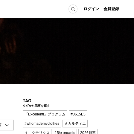
ログイン
会員登録
ICE
MEMBER
の方へ
ログイン
会員登録
当の方へ
グイン
TAG
タグから記事を探す
「Excellent!」プログラム
#0615E5
#whomademyclothes
＃カルティエ
１－クテリクス
15/e organic
2026新卒