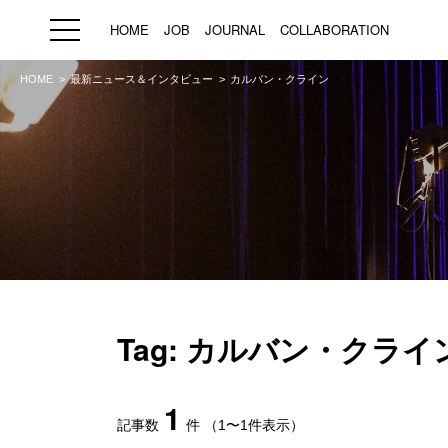
HOME
JOB
JOURNAL
COLLABORATION
HOME
最新ニュース＆インタビュー
カルバン・クライン
HOME
JOB
求人検索
新着求人
ブランド一覧
プライバシーポリシー
利用規約
運営会社
Tag: カルバン・クライ
1
記事数
件
（1〜1件表示）