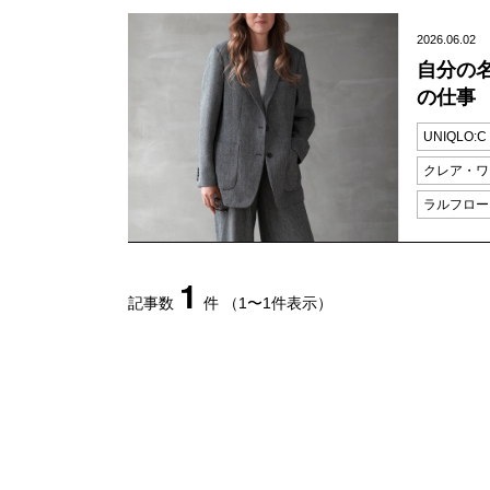
2026.06.02
自分の名
の仕事
UNIQLO:C
クレア・ワ
ラルフロー
1
記事数
件
（1〜1件表示）