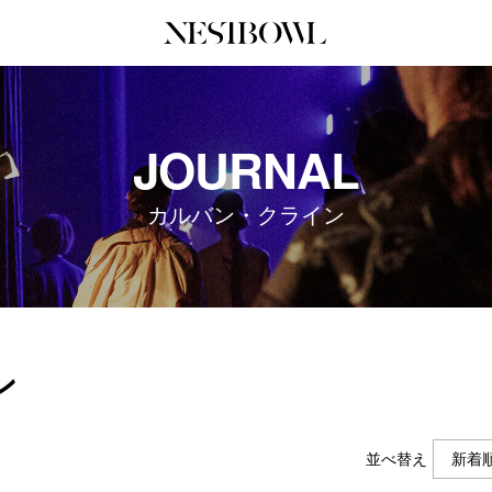
JOURNAL
COLLABORATION
SERV
JOURNAL
インタビュー
コラボ募集一覧
初めて
エデュケーション
コラボ募集記事
Q&A
カルバン・クライン
ニュース＆イベント
コラボ実績案内
企業担
データ
企業ロ
ン
並べ替え