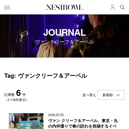
HOME
JOB
JOURNAL
求人検索
ヴァンクリーフ＆アーペル
新着求人
ブランド一覧
JOURNAL
COLLABORATION
Tag: ヴァンクリーフ＆アーペル
インタビュー
コラボ募集一覧
エデュケーション
コラボ募集記事
6
ニュース＆イベント
コラボ実績案内
記事数
件
並べ替え
データ
（1〜6件表示）
SERVICE
MEMBER
2026.03.25
ヴァン クリーフ＆アーペル、東京・丸
初めての方へ
ログイン
の内仲通りで春の訪れを祝福するイベ