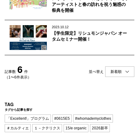
アーティストと春の訪れを祝う魅惑の
祭典を開催
2023.10.12
【学生限定】リシュモンジャパン オー
タムセミナー開催！
6
記事数
件
並べ替え
（1〜6件表示）
TAG
タグから記事を探す
「Excellent!」プログラム
#0615E5
#whomademyclothes
＃カルティエ
１－クテリクス
15/e organic
2026新卒