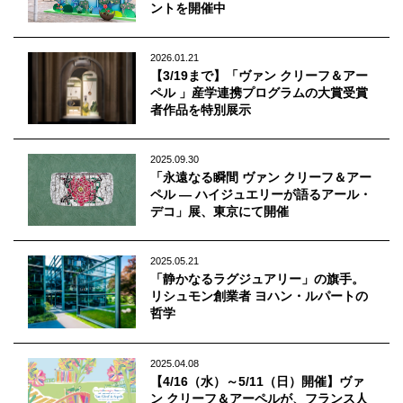
Q&A
会員登録
ントを開催中
企業担当の方へ
企業ログイン
2026.01.21
【3/19まで】「ヴァン クリーフ＆アー
ペル 」産学連携プログラムの大賞受賞
者作品を特別展示
プライバシーポリシー
2025.09.30
利用規約
「永遠なる瞬間 ヴァン クリーフ＆アー
ペル — ハイジュエリーが語るアール・
運営会社
デコ」展、東京にて開催
2025.05.21
「静かなるラグジュアリー」の旗手。
リシュモン創業者 ヨハン・ルパートの
哲学
2025.04.08
【4/16（水）～5/11（日）開催】ヴァ
ン クリーフ＆アーペルが、フランス人