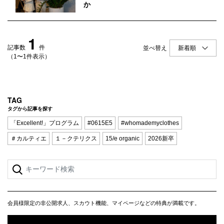
Q&A
会員登録
か
企業担当の方へ
企業ログイン
1
記事数
件
並べ替え
（1〜1件表示）
プライバシーポリシー
利用規約
TAG
タグから記事を探す
運営会社
「Excellent!」プログラム
#0615E5
#whomademyclothes
＃カルティエ
１－クテリクス
15/e organic
2026新卒
会員様限定の非公開求人、スカウト機能、マイページなどの特典が満載です。