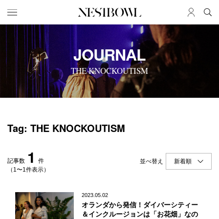
HOME
JOB
JOURNAL
求人検索
THE KNOCKOUTISM
新着求人
ブランド一覧
JOURNAL
COLLABORATION
Tag: THE KNOCKOUTISM
インタビュー
コラボ募集一覧
エデュケーション
コラボ募集記事
1
ニュース＆イベント
コラボ実績案内
記事数
件
並べ替え
データ
（1〜1件表示）
SERVICE
MEMBER
2023.05.02
オランダから発信！ダイバーシティー
初めての方へ
ログイン
＆インクルージョンは「お花畑」なの