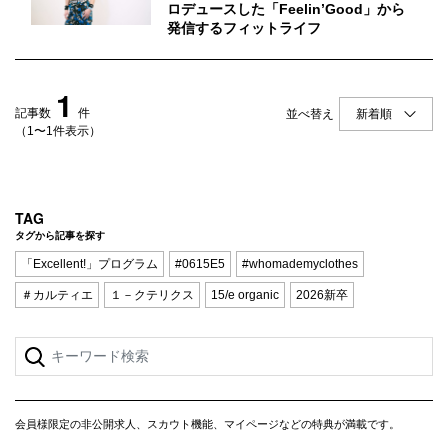
Q&A
会員登録
ロデュースした「Feelin’Good」から
発信するフィットライフ
企業担当の方へ
企業ログイン
1
記事数
件
並べ替え
（1〜1件表示）
プライバシーポリシー
利用規約
TAG
運営会社
タグから記事を探す
「Excellent!」プログラム
#0615E5
#whomademyclothes
＃カルティエ
１－クテリクス
15/e organic
2026新卒
会員様限定の非公開求人、スカウト機能、マイページなどの特典が満載です。