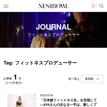
HOME
JOB
JOURNAL
求人検索
フィットネスプロデューサー
新着求人
ブランド一覧
JOURNAL
COLLABORATION
Tag: フィットネスプロデューサー
インタビュー
コラボ募集一覧
エデュケーション
コラボ募集記事
1
ニュース＆イベント
コラボ実績案内
記事数
件
並べ替え
データ
（1〜1件表示）
SERVICE
MEMBER
2023.03.06
「日本総フィットネス化」を目指して
初めての方へ
ログイン
—AYAさんの次なる一手は、新しくプ