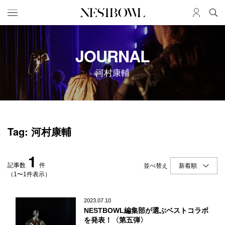
HOME
JOB
JOURNAL
求人検索
河村康輔
新着求人
ブランド一覧
JOURNAL
COLLABORATION
Tag: 河村康輔
インタビュー
コラボ募集一覧
エデュケーション
コラボ募集記事
1
ニュース＆イベント
コラボ実績案内
記事数
件
並べ替え
データ
（1〜1件表示）
SERVICE
MEMBER
2023.07.10
NESTBOWL編集部が選ぶベストコラボ
初めての方へ
ログイン
を発表！〈第五弾〉