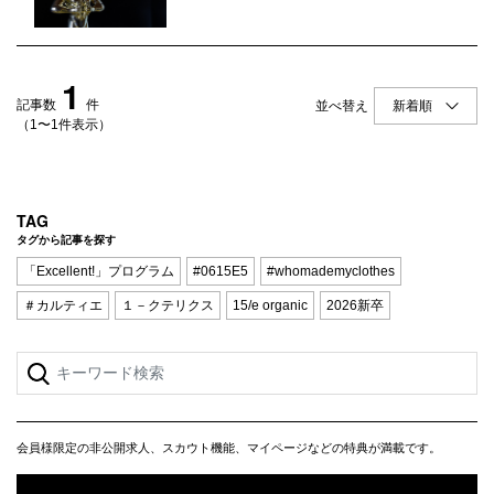
Q&A
会員登録
企業担当の方へ
企業ログイン
1
記事数
件
並べ替え
（1〜1件表示）
プライバシーポリシー
利用規約
TAG
タグから記事を探す
運営会社
「Excellent!」プログラム
#0615E5
#whomademyclothes
＃カルティエ
１－クテリクス
15/e organic
2026新卒
会員様限定の非公開求人、スカウト機能、マイページなどの特典が満載です。