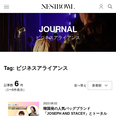
HOME
JOB
JOURNAL
求人検索
ビジネスアライアンス
新着求人
ブランド一覧
JOURNAL
COLLABORATION
Tag: ビジネスアライアンス
インタビュー
コラボ募集一覧
エデュケーション
コラボ募集記事
6
ニュース＆イベント
コラボ実績案内
記事数
件
並べ替え
データ
（1〜6件表示）
SERVICE
MEMBER
2023.08.02
韓国発の人気バッグブランド
初めての方へ
ログイン
「JOSEPH AND STACEY」とトータル