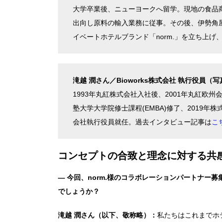
大学卒業後、ニューヨークへ留学。現地の食品
出向し原料の輸入業務に従事。その後、伊勢角
イベートホテルブランド「norm.」を立ち上
滝越 潤さん／Bioworks株式会社 執行役員（
1993年丸紅株式会社入社後、2001年丸紅欧州
塾大学大学院修士課程(EMBA)修了、2019年株
会社執行役員就任。過去インタビュー記事は
こ
コンセプトの合致と理念に対する共
― 今回、norm.様のコラボレーションパートナー募
でしょうか？
滝越 潤さん（以下、敬称略）：
私たちはこれまでホ