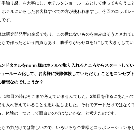
「手触り感」を大事にし、ホテルをショールームとして使ってもらうこ
品は、ホテルにいらしたお客様すべての方が使われますし、今回のコラボレ
んです。
ks様は研究開発型の企業であり、この世にないものを生み出そうとされて
たちで作ったという自負もあり、勝手ながらゼロを1にして大きくしてい
のハンドタオルをnorm.様のホテルで取り入れるところからスタートして
をショールーム化して、お客様に実際体験していただく」ことをコンセプ
の構想なのでしょうか？
、1棟目の時はそこまで考えていませんでした。2棟目を作るにあたって
品を入れ替えていることを思い返しました。それでアートだけではなく
ら、体験の一つとして面白いのではないかな、と考えたのです。
たちの力だけでは難しいので、いろいろな企業様とコラボレーションを