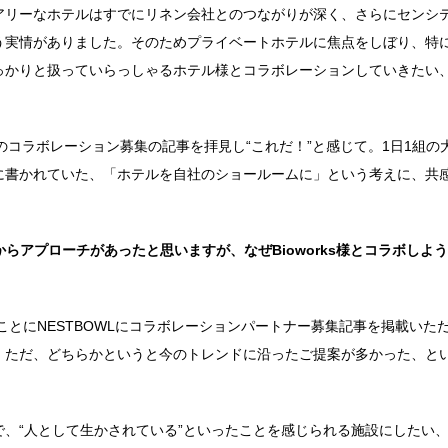
アリーなホテルはすでにリネン会社とのつながりが深く、さらにセンシ
う実情がありました。そのためプライベートホテルに焦点をしぼり、特
っかりと扱っていらっしゃるホテル様とコラボレーションしていきたい
.様のコラボレーション募集の記事を拝見し“これだ！”と感じて。1日1組の
に書かれていた、「ホテルを自社のショールームに」という考えに、共
からアプローチがあったと思いますが、なぜBioworks様とコラボしよ
ことにNESTBOWLにコラボレーションパートナー募集記事を掲載いた
。ただ、どちらかというと今のトレンドに沿ったご提案が多かった、と
、“人として生かされている”といったことを感じられる施設にしたい