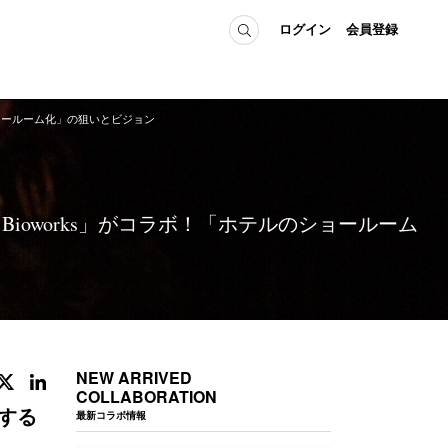
ログイン
会員登録
ショールーム化」の狙いとビジョン
ICE
MEMBER
の方へ
ログイン
会員登録
当の方へ
ioworks」がコラボ！「ホテルのショールーム
グイン
NEW ARRIVED
COLLABORATION
する
最新コラボ情報