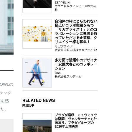
ZEPPELIN
ウエニ貿易タイムピース株式会
社
自治体の枠にとらわれない
幅広いコラボ実績をもつ
「サガプライズ！」とのコ
ラボレーションに興味を持
っていただける企業様、ク
リエイター様を募集！
サガプライズ！
佐賀県広報広聴課サガプライズ!
多方面で活躍中のデザイナ
ー安藤大春とのコラボレー
ション
Ohal
株式会社アルディム
OWLの
プラック
RELATED NEWS
力を感
関連記事
った。
プラダが増収、ミュウミュウ
は堅調、ヴェルサーチェも計
画通り。プラダグループの
2026年上期決算