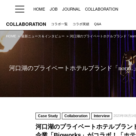
HOME
JOB
JOURNAL
COLLABORATION
COLLABORATION
コラボ一覧
コラボ実績
Q&A
HOME
最新ニュース＆インタビュー
河口湖のプライベートホテルブランド「nor
HOME
JOB
求人検索
新着求人
ブランド一覧
河口湖のプライベートホテルブランド「norm.
プライバシーポリシー
利用規約
運営会社
Case Study
Collaboration
Interview
2023年06月14
河口湖のプライベートホテルブランド
企業「Bioworks」がコラボ！「