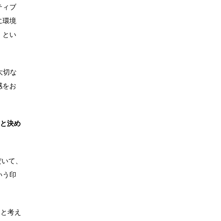
ティブ
に環境
、とい
大切な
感をお
うと決め
だいて、
いう印
、と考え