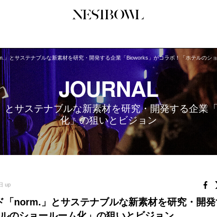
m.」とサステナブルな新素材を研究・開発する企業「Bioworks」がコラボ！「ホテルの
JOURNAL
COLLABORATION
SERV
インタビュー
コラボ募集一覧
初めて
JOURNAL
エデュケーション
コラボ募集記事
Q&A
ニュース＆イベント
コラボ実績案内
企業担
」とサステナブルな新素材を研究・開発する企業「B
データ
企業ロ
化」の狙いとビジョン
日 up
「norm.」とサステナブルな新素材を研究・開発
ホテルのショールーム化」の狙いとビジョン