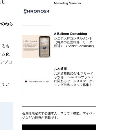
まし
Marketing Manager
そのねら
A Balloon Consulting
シニア人材コンサルタント
（将来の経営幹部・リーダー
するも
候補） （Senior Consultant）
ーム化
、アプロ
八木通商
八木通商株式会社/スリード
ッツ部 three dotsブランド
に関わるセールス＆マーケテ
えてい
ィング担当スタッフ募集！
会員様限定の非公開求人、スカウト機能、マイペー
ジなどの特典が満載です。