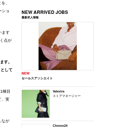
とを、
ーショ
NEW ARRIVED JOBS
最新求人情報
います
く点が
います。
トとして
NEW
セールスアソシエイト
1棟目
Valextra
ストアマネージャー
て、実
しなが
Chrono24