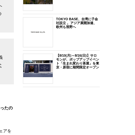
へ
ラ
TOKYO BASE、台湾に子会
社設立 。アジア展開加速、
欧州も視野へ
【8/10(月)～8/16(日)】サロ
義
モンが、ポップアップイベン
ト「生まれ変わり茶屋」を東
式
京・原宿に期間限定オープン
たったの
ェアを