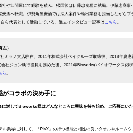
商社や卸問屋にて経験を積み、帰国後は伊藤忠食糧に就職。伊藤忠商事
屋麦酒へ転職。伊勢角屋麦酒では法人案件や輸出業務を担当しながらプ
げ、自ら代表として活動している。過去インタビュー記事は
こちら
。
写真左）
会社ミラノ支店駐在、2011年株式会社ベイクルーズ取締役、2018年慶應
式会社ジュン執行役員を務めた後、2021年Bioworks(バイオワークス)株
ちら
。
感がコラボの決め手に
集に対してBioworks様はどんなところに興味を持ち始め、ご応募にい
テル業界に対して、「PlaX」の持つ機能と相性の良いタオルやルームウ