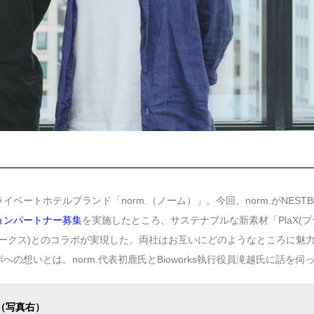
ートホテルブランド「norm.（ノーム）」。今回、norm.がNESTB
ョンパートナー募集
を実施したところ、サステナブルな新素材「PlaX(
イオワークス)とのコラボが実現した。両社はお互いにどのようなところに魅
想いとは。norm.代表初鹿氏とBioworks執行役員滝越氏に話を伺
長（写真右）