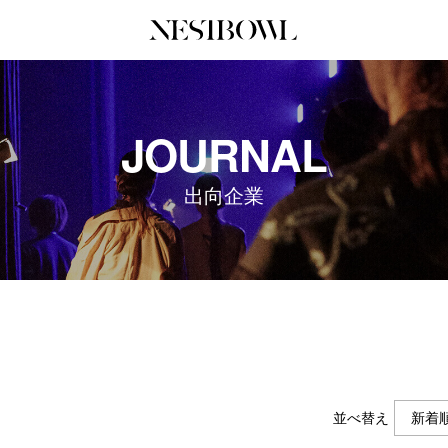
JOURNAL
COLLABORATION
SERV
JOURNAL
インタビュー
コラボ募集一覧
初めて
エデュケーション
コラボ募集記事
Q&A
出向企業
ニュース＆イベント
コラボ実績案内
企業担
データ
企業ロ
並べ替え