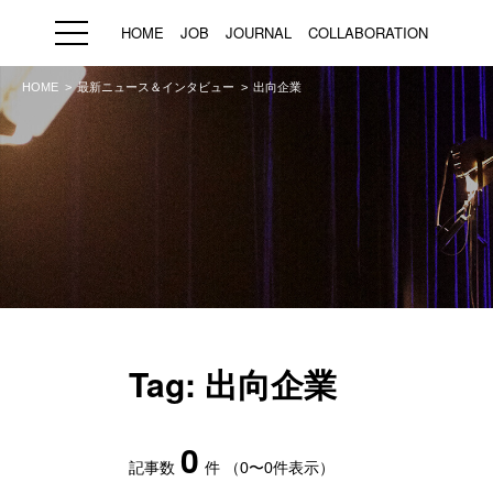
HOME
JOB
JOURNAL
COLLABORATION
HOME
最新ニュース＆インタビュー
出向企業
HOME
JOB
求人検索
新着求人
ブランド一覧
プライバシーポリシー
利用規約
運営会社
Tag: 出向企業
0
記事数
件
（0〜0件表示）