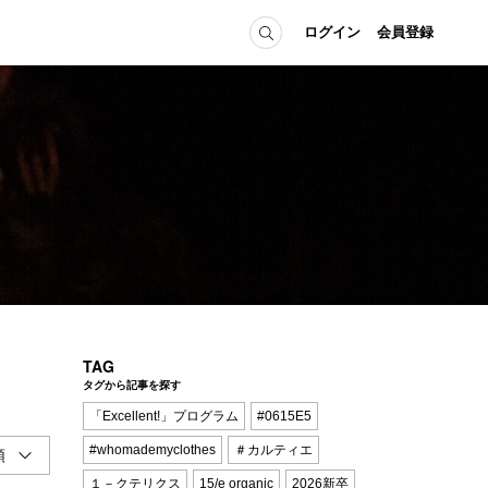
ログイン
会員登録
ICE
MEMBER
の方へ
ログイン
会員登録
当の方へ
グイン
TAG
タグから記事を探す
「Excellent!」プログラム
#0615E5
#whomademyclothes
＃カルティエ
１－クテリクス
15/e organic
2026新卒