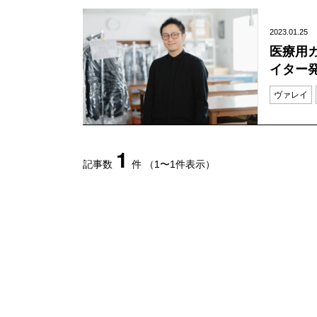
2023.01.25
医療用
イター
ヴァレイ
1
記事数
件
（1〜1件表示）