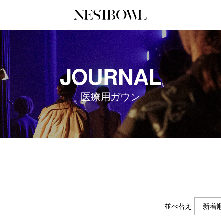
JOURNAL
COLLABORATION
SERV
JOURNAL
インタビュー
コラボ募集一覧
初めて
エデュケーション
コラボ募集記事
Q&A
医療用ガウン
ニュース＆イベント
コラボ実績案内
企業担
データ
企業ロ
並べ替え