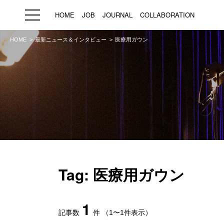
HOME
JOB
JOURNAL
COLLABORATION
HOME
最新ニュース＆インタビュー
医療用ガウン
HOME
JOB
求人検索
新着求人
ブランド一覧
プライバシーポリシー
利用規約
運営会社
Tag: 医療用ガウン
1
記事数
件
（1〜1件表示）