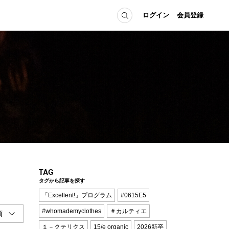
ログイン
会員登録
ICE
MEMBER
の方へ
ログイン
会員登録
当の方へ
グイン
TAG
タグから記事を探す
「Excellent!」プログラム
#0615E5
#whomademyclothes
＃カルティエ
１－クテリクス
15/e organic
2026新卒