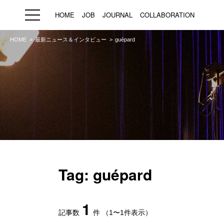
HOME
JOB
JOURNAL
COLLABORATION
HOME
最新ニュース＆インタビュー
guépard
HOME
JOB
求人検索
新着求人
ブランド一覧
プライバシーポリシー
利用規約
運営会社
Tag: guépard
1
記事数
件
（1〜1件表示）