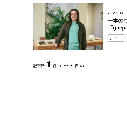
2022.11.18
一本のヴ
「gué
guépard
1
記事数
件
（1〜1件表示）