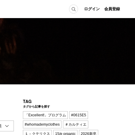
ログイン
会員登録
ICE
MEMBER
の方へ
ログイン
会員登録
当の方へ
グイン
TAG
タグから記事を探す
「Excellent!」プログラム
#0615E5
#whomademyclothes
＃カルティエ
１－クテリクス
15/e organic
2026新卒