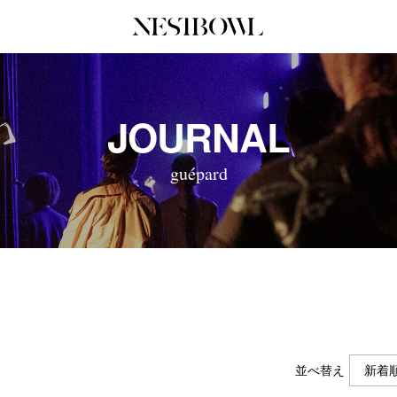
JOURNAL
COLLABORATION
SERV
JOURNAL
インタビュー
コラボ募集一覧
初めて
エデュケーション
コラボ募集記事
Q&A
guépard
ニュース＆イベント
コラボ実績案内
企業担
データ
企業ロ
並べ替え