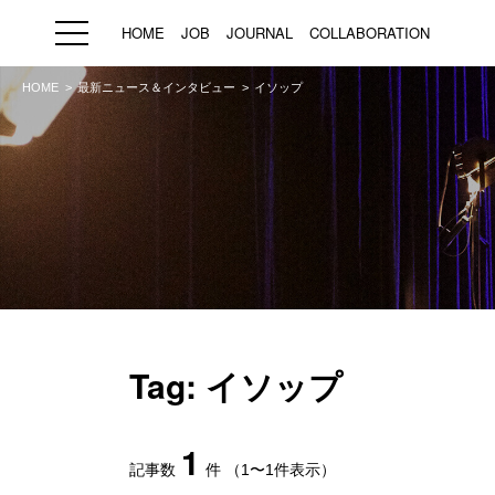
HOME
JOB
JOURNAL
COLLABORATION
HOME
最新ニュース＆インタビュー
イソップ
HOME
JOB
求人検索
新着求人
ブランド一覧
プライバシーポリシー
利用規約
運営会社
Tag: イソップ
1
記事数
件
（1〜1件表示）