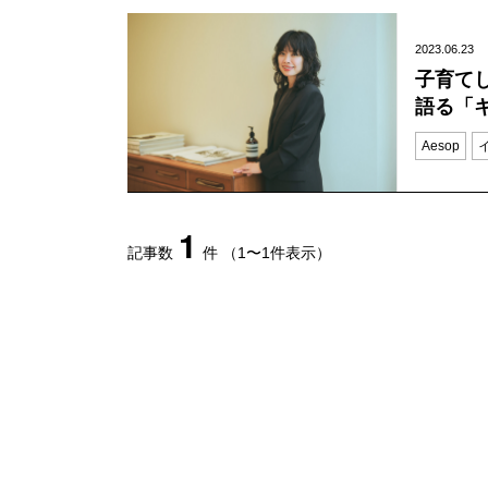
2023.06.23
子育て
語る「
Aesop
1
記事数
件
（1〜1件表示）