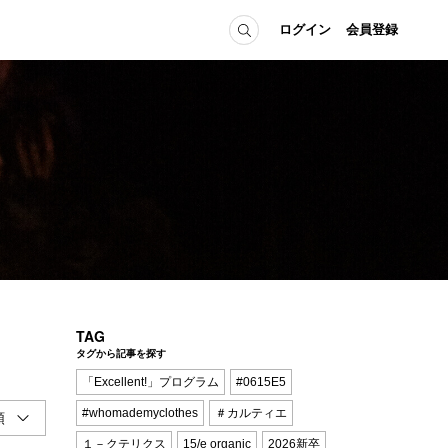
ログイン
会員登録
ICE
MEMBER
の方へ
ログイン
会員登録
当の方へ
グイン
TAG
タグから記事を探す
「Excellent!」プログラム
#0615E5
#whomademyclothes
＃カルティエ
１－クテリクス
15/e organic
2026新卒