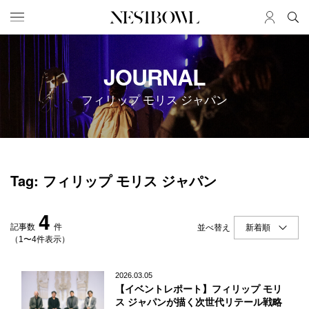
HOME
JOB
JOURNAL
求人検索
フィリップ モリス ジャパン
新着求人
ブランド一覧
JOURNAL
COLLABORATION
Tag: フィリップ モリス ジャパン
インタビュー
コラボ募集一覧
エデュケーション
コラボ募集記事
4
ニュース＆イベント
コラボ実績案内
記事数
件
並べ替え
データ
（1〜4件表示）
SERVICE
MEMBER
2026.03.05
【イベントレポート】フィリップ モリ
初めての方へ
ログイン
ス ジャパンが描く次世代リテール戦略