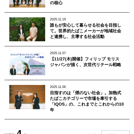
Q&A
会員登録
の核心
企業担当の方へ
企業ログイン
2025.11.19
誰もが安心して暮らせる社会を目指し
て。世界的たばこメーカーが地域社会
と連携し、主導する社会活動
プライバシーポリシー
2025.11.07
利用規約
【11/27(木)開催】フィリップ モリス
ジャパンが描く、次世代リテール戦略
運営会社
2025.11.06
目指すのは「煙のない社会」。加熱式
たばこカテゴリーで市場を牽引する
「IQOS」の、これまでとこれからの10
年
4