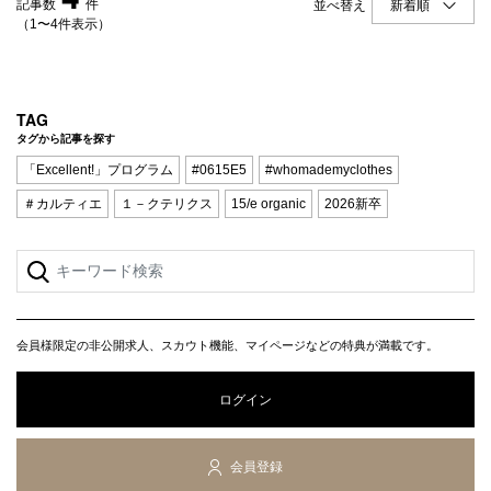
記事数
件
並べ替え
（1〜4件表示）
TAG
タグから記事を探す
「Excellent!」プログラム
#0615E5
#whomademyclothes
＃カルティエ
１－クテリクス
15/e organic
2026新卒
会員様限定の非公開求人、スカウト機能、マイページなどの特典が満載です。
ログイン
会員登録