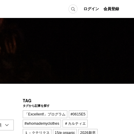
ログイン
会員登録
ICE
MEMBER
の方へ
ログイン
会員登録
当の方へ
グイン
TAG
タグから記事を探す
「Excellent!」プログラム
#0615E5
#whomademyclothes
＃カルティエ
１－クテリクス
15/e organic
2026新卒