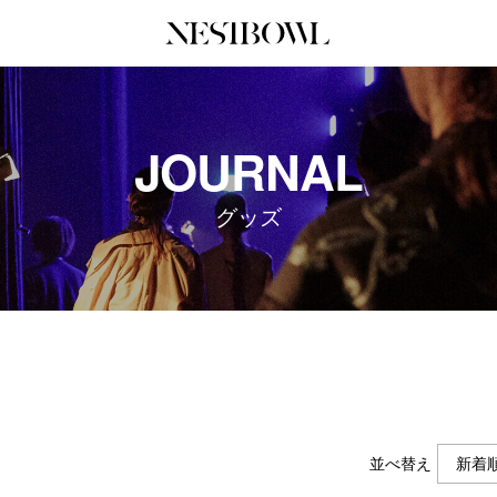
JOURNAL
COLLABORATION
SERV
JOURNAL
インタビュー
コラボ募集一覧
初めて
エデュケーション
コラボ募集記事
Q&A
グッズ
ニュース＆イベント
コラボ実績案内
企業担
データ
企業ロ
並べ替え