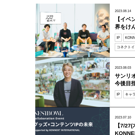
2023.08.14
【イベ
界をけ
IP
KONN
コネクトイ
2023.08.03
サンリ
今後目
IP
キャ
2023.07.10
【7/27
KONNE