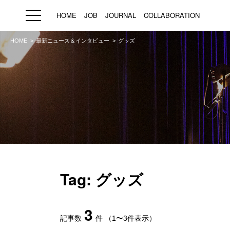
HOME
JOB
JOURNAL
COLLABORATION
HOME
最新ニュース＆インタビュー
グッズ
HOME
JOB
求人検索
新着求人
ブランド一覧
プライバシーポリシー
利用規約
運営会社
Tag: グッズ
3
記事数
件
（1〜3件表示）