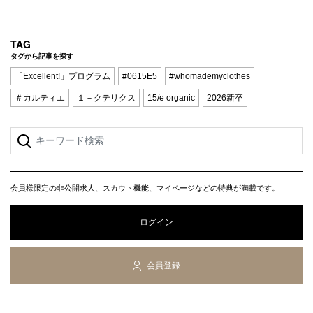
Q&A
会員登録
企業担当の方へ
企業ログイン
TAG
タグから記事を探す
「Excellent!」プログラム
#0615E5
#whomademyclothes
＃カルティエ
１－クテリクス
15/e organic
2026新卒
プライバシーポリシー
利用規約
運営会社
会員様限定の非公開求人、スカウト機能、マイページなどの特典が満載です。
ログイン
会員登録