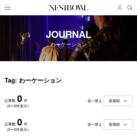
HOME
JOB
JOURNAL
求人検索
わーケーション
新着求人
ブランド一覧
JOURNAL
COLLABORATION
Tag: わーケーション
インタビュー
コラボ募集一覧
エデュケーション
コラボ募集記事
0
ニュース＆イベント
コラボ実績案内
記事数
件
並べ替え
データ
（0〜0件表示）
0
SERVICE
MEMBER
記事数
件
並べ替え
（0〜0件表示）
初めての方へ
ログイン