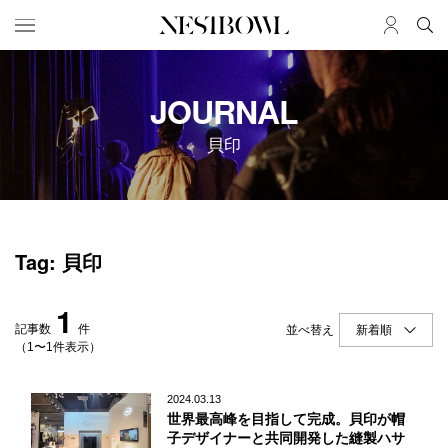
HOME
JOB
JOURNAL
求人検索
貝印
新着求人
ブランド一覧
JOURNAL
COLLABORATION
Tag: 貝印
インタビュー
コラボ募集一覧
エデュケーション
コラボ募集記事
1
ニュース＆イベント
コラボ実績案内
記事数
件
並べ替え
データ
（1〜1件表示）
SERVICE
MEMBER
2024.03.13
世界最高峰を目指して完成。貝印が帽
初めての方へ
ログイン
子デザイナーと共同開発した縫製ハサ