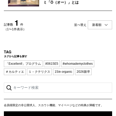
Q&A
会員登録
ミ「Ō（オー）」とは
企業担当の方へ
企業ログイン
1
記事数
件
並べ替え
（1〜1件表示）
プライバシーポリシー
利用規約
TAG
タグから記事を探す
運営会社
「Excellent!」プログラム
#0615E5
#whomademyclothes
＃カルティエ
１－クテリクス
15/e organic
2026新卒
会員様限定の非公開求人、スカウト機能、マイページなどの特典が満載です。