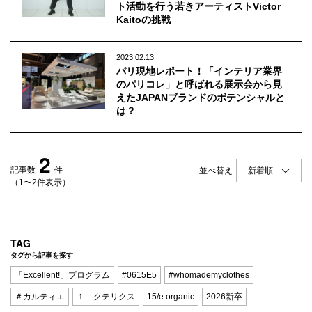
Q&A
会員登録
ト活動を行う若きアーティストVictor
Kaitoの挑戦
企業担当の方へ
企業ログイン
2023.02.13
パリ現地レポート！「インテリア業界
のパリコレ」と呼ばれる展示会から見
えたJAPANブランドのポテンシャルと
は？
プライバシーポリシー
利用規約
2
運営会社
記事数
件
並べ替え
（1〜2件表示）
TAG
タグから記事を探す
「Excellent!」プログラム
#0615E5
#whomademyclothes
＃カルティエ
１－クテリクス
15/e organic
2026新卒