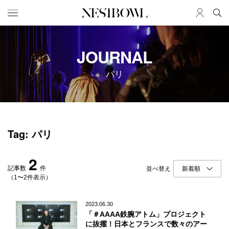
HOME
JOB
JOURNAL
求人検索
パリ
新着求人
ブランド一覧
JOURNAL
COLLABORATION
Tag: パリ
インタビュー
コラボ募集一覧
エデュケーション
コラボ募集記事
2
ニュース＆イベント
コラボ実績案内
記事数
件
並べ替え
データ
（1〜2件表示）
SERVICE
MEMBER
2023.06.30
「＃AAAA鉄腕アトム」プロジェクト
初めての方へ
ログイン
に抜擢！日本とフランスで数々のアー