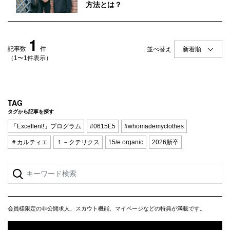
Q&A
会員登録
方法とは？
企業担当の方へ
企業ログイン
1
記事数
件
並べ替え
（1〜1件表示）
プライバシーポリシー
利用規約
TAG
タグから記事を探す
運営会社
「Excellent!」プログラム
#0615E5
#whomademyclothes
＃カルティエ
１－クテリクス
15/e organic
2026新卒
会員様限定の非公開求人、スカウト機能、マイページなどの特典が満載です。