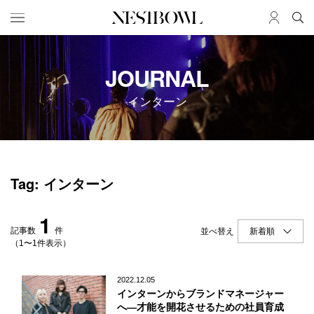
HOME
JOB
JOURNAL
求人検索
インターン
新着求人
ブランド一覧
JOURNAL
COLLABORATION
Tag: インターン
インタビュー
コラボ募集一覧
エデュケーション
コラボ募集記事
1
ニュース＆イベント
コラボ実績案内
記事数
件
並べ替え
データ
（1〜1件表示）
SERVICE
MEMBER
2022.12.05
インターンからブランドマネージャー
初めての方へ
ログイン
へ―才能を開花させるための社員育成