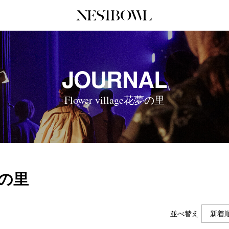
JOURNAL
COLLABORATION
SERV
JOURNAL
インタビュー
コラボ募集一覧
初めて
エデュケーション
コラボ募集記事
Q&A
Flower village花夢の里
ニュース＆イベント
コラボ実績案内
企業担
データ
企業ロ
花夢の里
並べ替え