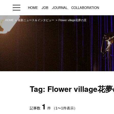
HOME
JOB
JOURNAL
COLLABORATION
HOME
最新ニュース＆インタビュー
Flower village花夢の里
HOME
JOB
求人検索
新着求人
ブランド一覧
プライバシーポリシー
利用規約
運営会社
Tag: Flower village
1
記事数
件
（1〜1件表示）