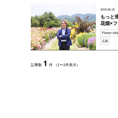
2024.06.19
もっと
花畑×
Flower v
広島
1
記事数
件
（1〜1件表示）