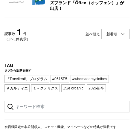
Q&A
会員登録
ズブランド「Öffen（オッフェン）」が
出店！
企業担当の方へ
企業ログイン
1
記事数
件
並べ替え
（1〜1件表示）
プライバシーポリシー
利用規約
TAG
運営会社
タグから記事を探す
「Excellent!」プログラム
#0615E5
#whomademyclothes
＃カルティエ
１－クテリクス
15/e organic
2026新卒
会員様限定の非公開求人、スカウト機能、マイページなどの特典が満載です。