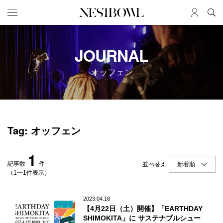
HOME
JOB
JOURNAL
求人検索
オッフェン
新着求人
ブランド一覧
JOURNAL
COLLABORATION
Tag: オッフェン
インタビュー
コラボ募集一覧
エデュケーション
コラボ募集記事
1
ニュース＆イベント
コラボ実績案内
記事数
件
並べ替え
データ
（1〜1件表示）
SERVICE
MEMBER
2023.04.18
【4月22日（土）開催】「EARTHDAY
初めての方へ
ログイン
SHIMOKITA」に サステナブルシュー