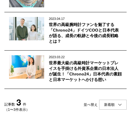
Q&A
会員登録
企業担当の方へ
企業ログイン
2023.04.17
世界の高級腕時計ファンを魅了する
「Chrono24」ドイツCOOと日本代表
が語る、成長の軌跡と今後の成長戦略
とは？
プライバシーポリシー
利用規約
2023.03.22
世界最大級の高級時計マーケットプレ
運営会社
イスを手掛ける外資系企業の日本法人
が誕生！「Chrono24」日本代表の素顔
と日本マーケットへかける想い
3
記事数
件
並べ替え
（1〜3件表示）