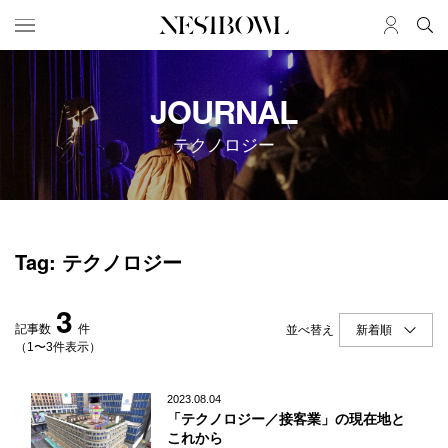
HOME
JOB
JOURNAL
求人検索
テクノロジー
新着求人
ブランド一覧
JOURNAL
COLLABORATION
Tag: テクノロジー
インタビュー
コラボ募集一覧
エデュケーション
コラボ募集記事
3
ニュース＆イベント
コラボ実績案内
記事数
件
並べ替え
データ
（1〜3件表示）
SERVICE
MEMBER
2023.08.04
「テクノロジー／接客業」の現在地と
初めての方へ
ログイン
これから