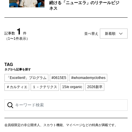
Q&A
会員登録
続ける「ニューエラ」のリテールビジ
ネス
企業担当の方へ
企業ログイン
1
記事数
件
並べ替え
（1〜1件表示）
プライバシーポリシー
利用規約
TAG
運営会社
タグから記事を探す
「Excellent!」プログラム
#0615E5
#whomademyclothes
＃カルティエ
１－クテリクス
15/e organic
2026新卒
会員様限定の非公開求人、スカウト機能、マイページなどの特典が満載です。