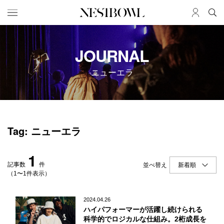
HOME
JOB
JOURNAL
求人検索
ニューエラ
新着求人
ブランド一覧
JOURNAL
COLLABORATION
Tag: ニューエラ
インタビュー
コラボ募集一覧
エデュケーション
コラボ募集記事
1
ニュース＆イベント
コラボ実績案内
記事数
件
並べ替え
データ
（1〜1件表示）
SERVICE
MEMBER
2024.04.26
ハイパフォーマーが活躍し続けられる
初めての方へ
ログイン
科学的でロジカルな仕組み。2桁成長を