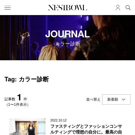
HOME
JOB
JOURNAL
求人検索
カラー診断
新着求人
ブランド一覧
JOURNAL
COLLABORATION
Tag: カラー診断
インタビュー
コラボ募集一覧
エデュケーション
コラボ募集記事
1
ニュース＆イベント
コラボ実績案内
記事数
件
並べ替え
データ
（1〜1件表示）
SERVICE
MEMBER
2022.10.12
ファスティングとファッションコンサ
初めての方へ
ログイン
ルティングで理想の自分に。最高の自