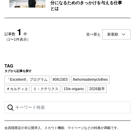
Q&A
会員登録
分になるためのきっかけを与える仕事
とは
企業担当の方へ
企業ログイン
1
記事数
件
並べ替え
（1〜1件表示）
プライバシーポリシー
利用規約
TAG
運営会社
タグから記事を探す
「Excellent!」プログラム
#0615E5
#whomademyclothes
＃カルティエ
１－クテリクス
15/e organic
2026新卒
会員様限定の非公開求人、スカウト機能、マイページなどの特典が満載です。