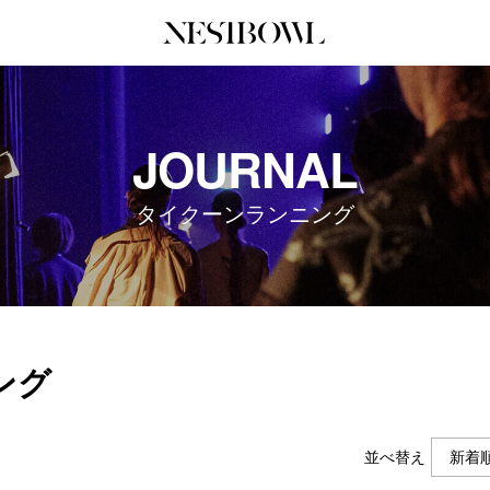
JOURNAL
COLLABORATION
SERV
JOURNAL
インタビュー
コラボ募集一覧
初めて
エデュケーション
コラボ募集記事
Q&A
タイクーンランニング
ニュース＆イベント
コラボ実績案内
企業担
データ
企業ロ
ング
並べ替え