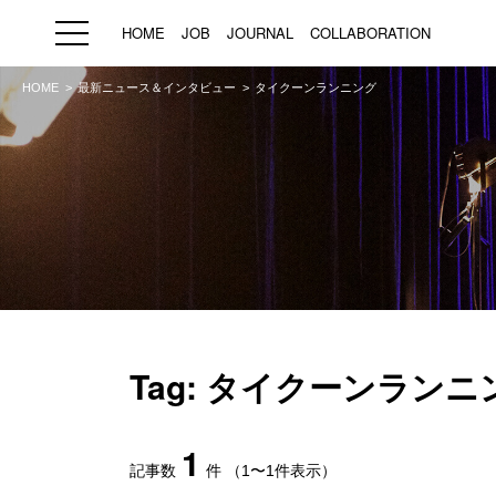
HOME
JOB
JOURNAL
COLLABORATION
HOME
最新ニュース＆インタビュー
タイクーンランニング
HOME
JOB
求人検索
新着求人
ブランド一覧
プライバシーポリシー
利用規約
運営会社
Tag: タイクーンランニ
1
記事数
件
（1〜1件表示）