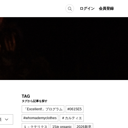
ログイン
会員登録
ICE
MEMBER
の方へ
ログイン
会員登録
当の方へ
グイン
TAG
タグから記事を探す
「Excellent!」プログラム
#0615E5
#whomademyclothes
＃カルティエ
１－クテリクス
15/e organic
2026新卒