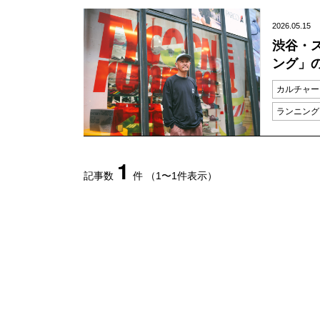
2026.05.15
渋谷・
ング」
カルチャー
ランニング
1
記事数
件
（1〜1件表示）