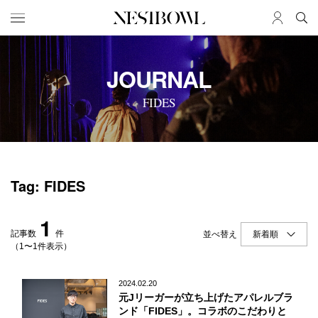
HOME
JOB
JOURNAL
求人検索
FIDES
新着求人
ブランド一覧
JOURNAL
COLLABORATION
Tag: FIDES
インタビュー
コラボ募集一覧
エデュケーション
コラボ募集記事
1
ニュース＆イベント
コラボ実績案内
記事数
件
並べ替え
データ
（1〜1件表示）
SERVICE
MEMBER
2024.02.20
元Jリーガーが立ち上げたアパレルブラ
初めての方へ
ログイン
ンド「FIDES」。コラボのこだわりと