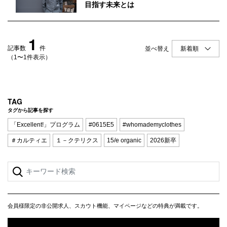
Q&A
会員登録
目指す未来とは
企業担当の方へ
企業ログイン
1
記事数
件
並べ替え
（1〜1件表示）
プライバシーポリシー
利用規約
TAG
タグから記事を探す
運営会社
「Excellent!」プログラム
#0615E5
#whomademyclothes
＃カルティエ
１－クテリクス
15/e organic
2026新卒
会員様限定の非公開求人、スカウト機能、マイページなどの特典が満載です。