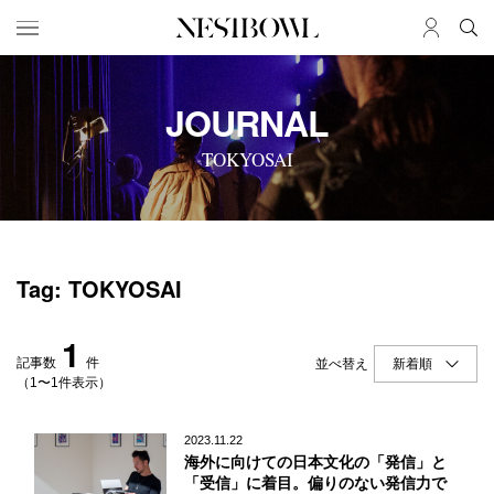
HOME
JOB
JOURNAL
求人検索
TOKYOSAI
新着求人
ブランド一覧
JOURNAL
COLLABORATION
Tag: TOKYOSAI
インタビュー
コラボ募集一覧
エデュケーション
コラボ募集記事
1
ニュース＆イベント
コラボ実績案内
記事数
件
並べ替え
データ
（1〜1件表示）
SERVICE
MEMBER
2023.11.22
海外に向けての日本文化の「発信」と
初めての方へ
ログイン
「受信」に着目。偏りのない発信力で