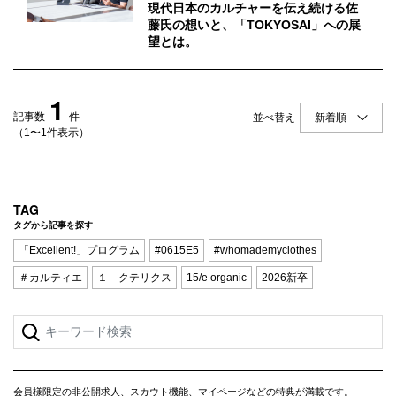
Q&A
会員登録
現代日本のカルチャーを伝え続ける佐
藤氏の想いと、「TOKYOSAI」への展
企業担当の方へ
望とは。
企業ログイン
1
記事数
件
並べ替え
（1〜1件表示）
プライバシーポリシー
利用規約
運営会社
TAG
タグから記事を探す
「Excellent!」プログラム
#0615E5
#whomademyclothes
＃カルティエ
１－クテリクス
15/e organic
2026新卒
会員様限定の非公開求人、スカウト機能、マイページなどの特典が満載です。