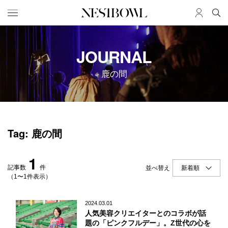
HOME
JOB
JOURNAL
求人検索
鹿の間
新着求人
ブランド一覧
JOURNAL
COLLABORATION
Tag: 鹿の間
インタビュー
コラボ募集一覧
エデュケーション
コラボ募集記事
1
ニュース＆イベント
コラボ実績案内
記事数
件
並べ替え
データ
（1〜1件表示）
SERVICE
MEMBER
2024.03.01
人気美容クリエイターとのコラボが話
初めての方へ
ログイン
題の「ピンクフルデー」。Z世代の心を