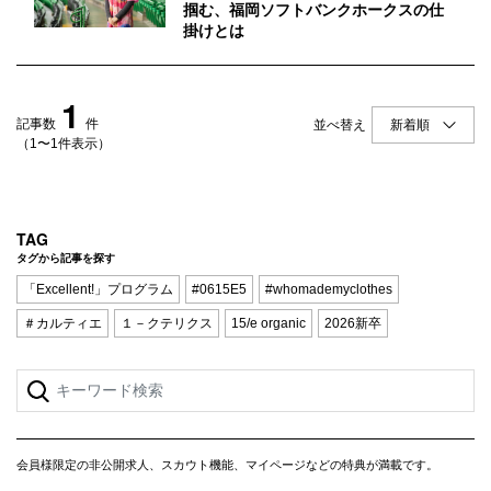
Q&A
会員登録
掴む、福岡ソフトバンクホークスの仕
掛けとは
企業担当の方へ
企業ログイン
1
記事数
件
並べ替え
（1〜1件表示）
プライバシーポリシー
利用規約
TAG
運営会社
タグから記事を探す
「Excellent!」プログラム
#0615E5
#whomademyclothes
＃カルティエ
１－クテリクス
15/e organic
2026新卒
会員様限定の非公開求人、スカウト機能、マイページなどの特典が満載です。