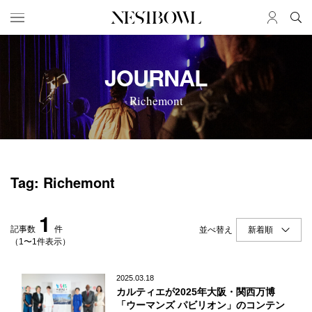
HOME
JOB
JOURNAL
求人検索
Richemont
新着求人
ブランド一覧
JOURNAL
COLLABORATION
Tag: Richemont
インタビュー
コラボ募集一覧
エデュケーション
コラボ募集記事
1
ニュース＆イベント
コラボ実績案内
記事数
件
並べ替え
データ
（1〜1件表示）
SERVICE
MEMBER
2025.03.18
カルティエが2025年大阪・関西万博
初めての方へ
ログイン
「ウーマンズ パビリオン」のコンテン