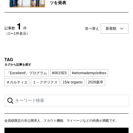
Q&A
会員登録
ツを発表
企業担当の方へ
企業ログイン
1
記事数
件
並べ替え
（1〜1件表示）
プライバシーポリシー
利用規約
TAG
タグから記事を探す
運営会社
「Excellent!」プログラム
#0615E5
#whomademyclothes
＃カルティエ
１－クテリクス
15/e organic
2026新卒
会員様限定の非公開求人、スカウト機能、マイページなどの特典が満載です。