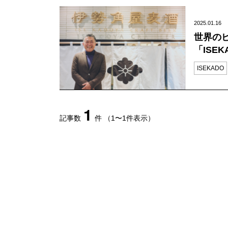
2025.01.16
世界の
「ISE
ISEKADO
1
記事数
件
（1〜1件表示）