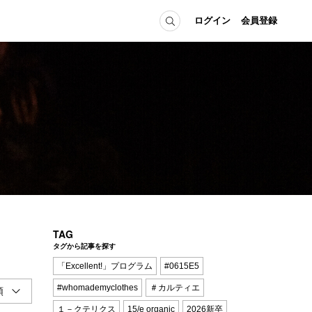
ログイン
会員登録
ICE
MEMBER
の方へ
ログイン
会員登録
当の方へ
グイン
TAG
タグから記事を探す
「Excellent!」プログラム
#0615E5
#whomademyclothes
＃カルティエ
１－クテリクス
15/e organic
2026新卒