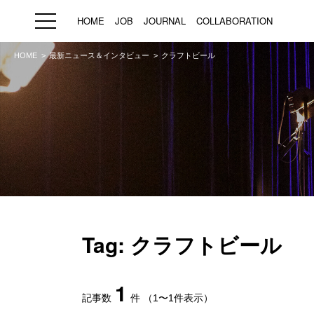
HOME
JOB
JOURNAL
COLLABORATION
HOME
最新ニュース＆インタビュー
クラフトビール
HOME
JOB
求人検索
新着求人
ブランド一覧
プライバシーポリシー
利用規約
運営会社
Tag: クラフトビール
1
記事数
件
（1〜1件表示）