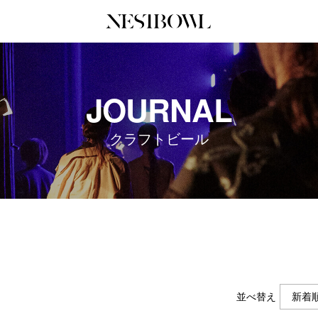
JOURNAL
COLLABORATION
SERV
JOURNAL
インタビュー
コラボ募集一覧
初めて
エデュケーション
コラボ募集記事
Q&A
クラフトビール
ニュース＆イベント
コラボ実績案内
企業担
データ
企業ロ
並べ替え