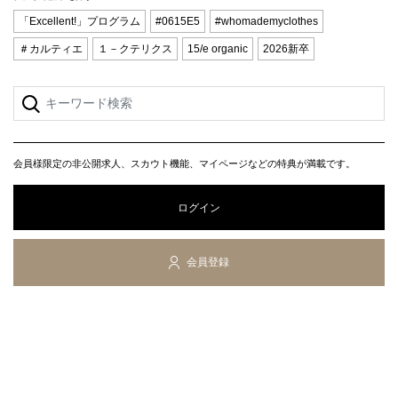
「Excellent!」プログラム
#0615E5
#whomademyclothes
＃カルティエ
１－クテリクス
15/e organic
2026新卒
会員様限定の非公開求人、スカウト機能、マイページなどの特典が満載です。
ログイン
会員登録