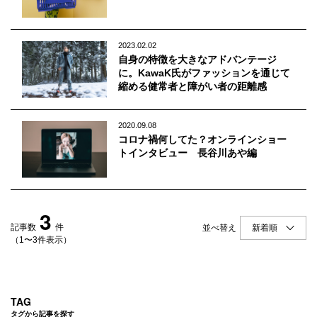
Q&A
会員登録
企業担当の方へ
企業ログイン
2023.02.02
自身の特徴を大きなアドバンテージ
に。KawaK氏がファッションを通じて
縮める健常者と障がい者の距離感
プライバシーポリシー
2020.09.08
利用規約
コロナ禍何してた？オンラインショー
トインタビュー 長谷川あや編
運営会社
3
記事数
件
並べ替え
（1〜3件表示）
TAG
タグから記事を探す