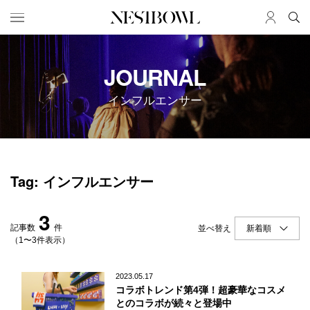
HOME
JOB
JOURNAL
求人検索
インフルエンサー
新着求人
ブランド一覧
JOURNAL
COLLABORATION
Tag: インフルエンサー
インタビュー
コラボ募集一覧
エデュケーション
コラボ募集記事
3
ニュース＆イベント
コラボ実績案内
記事数
件
並べ替え
データ
（1〜3件表示）
SERVICE
MEMBER
2023.05.17
コラボトレンド第4弾！超豪華なコスメ
初めての方へ
ログイン
とのコラボが続々と登場中