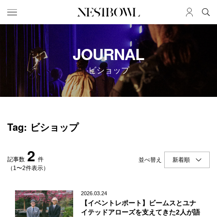
HOME
JOB
JOURNAL
求人検索
ビショップ
新着求人
ブランド一覧
JOURNAL
COLLABORATION
Tag: ビショップ
インタビュー
コラボ募集一覧
エデュケーション
コラボ募集記事
2
ニュース＆イベント
コラボ実績案内
記事数
件
並べ替え
データ
（1〜2件表示）
SERVICE
MEMBER
2026.03.24
【イベントレポート】ビームスとユナ
初めての方へ
ログイン
イテッドアローズを支えてきた2人が語