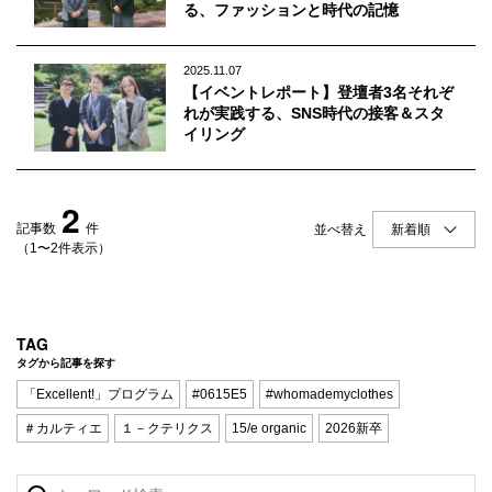
Q&A
会員登録
る、ファッションと時代の記憶
企業担当の方へ
企業ログイン
2025.11.07
【イベントレポート】登壇者3名それぞ
れが実践する、SNS時代の接客＆スタ
イリング
プライバシーポリシー
2
利用規約
記事数
件
並べ替え
運営会社
（1〜2件表示）
TAG
タグから記事を探す
「Excellent!」プログラム
#0615E5
#whomademyclothes
＃カルティエ
１－クテリクス
15/e organic
2026新卒